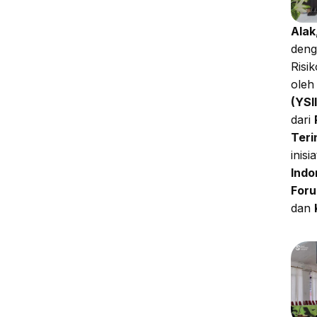
Alak
deng
Risi
ole
(YSII
dari
Teri
inisi
Indo
Foru
dan