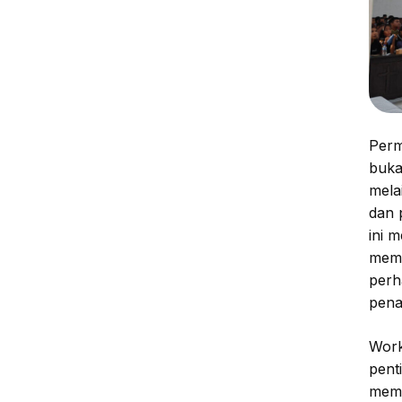
Perm
buka
mela
dan 
ini 
memi
perh
pena
Work
pent
meme