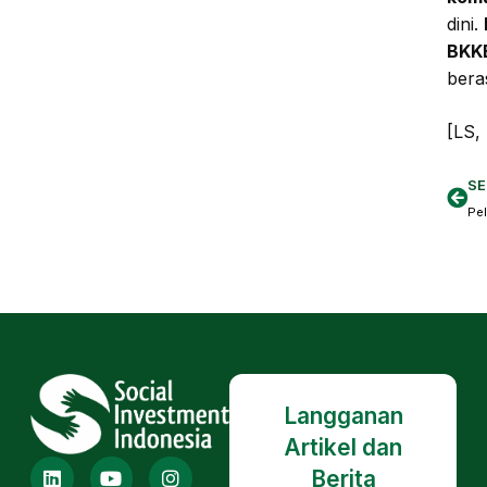
dini.
BKK
bera
[LS,
SE
Langganan
Artikel dan
Berita