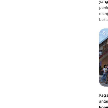
yang
pent
menj
bert
Kegi
anta
komu