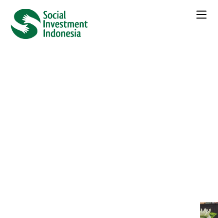
← Seluruh
Berita
Cegah Stunting melalui Edukasi
Risiko Pernikahan Dini pada
Remaja di NTT
Kategori :
Berita
Daftar Isi
No headings were found on this page.