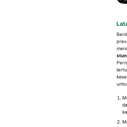
Lat
Berd
prev
men
stun
Pern
terh
kese
untu
M
da
ke
Me