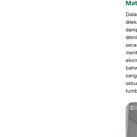
Mat
Dala
dite
damp
diti
seca
ment
ekon
bahw
sang
sebu
tumb