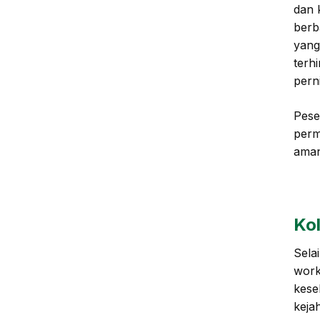
dan 
berb
yang
terh
pern
Pese
perm
aman
Ko
Sela
work
kese
keja