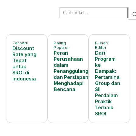
Pusat Artikel
Investasi Sosial
Terbaru
Paling
Pilihan
Discount
Populer
Editor
Peran
Dari
Rate yang
Perusahaan
Program
Tepat
dalam
ke
untuk
Penanggulangan
Dampak:
SROI di
dan Persiapan
Pertamina
Indonesia
Menghadapi
Group dan
Bencana
SII
Perdalam
Praktik
Terbaik
SROI