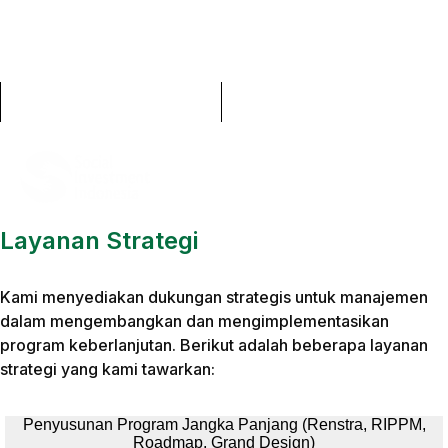
Social Investment Indonesia -> Layanan
Hotline : +62 811 1139 535
Strategi
Email:
info@socialinvestment.id
Search
Social Investment Indonesia (SII) membantu perusahaan
dalam merancang strategi keberlanjutan yang
komprehensif, melibatkan pemangku kepentingan secara
Kontak SII
efektif, mengoptimalkan sumber daya, dan
menyelaraskannya dengan nilai-nilai perusahaan.
Layanan Strategi
Kami menyediakan dukungan strategis untuk manajemen
dalam mengembangkan dan mengimplementasikan
program keberlanjutan. Berikut adalah beberapa layanan
strategi yang kami tawarkan:
Penyusunan Program Jangka Panjang (Renstra, RIPPM,
Roadmap, Grand Design)