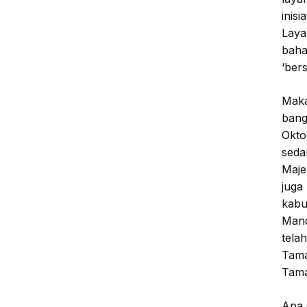
inisi
Laya
bahas
‘bers
Maka
bang
Okto
seda
Maje
juga
kabu
Mand
tela
Tama
Tama
Apa 