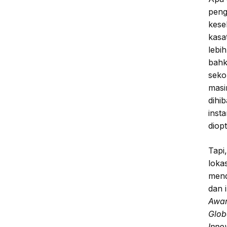
peng
kese
kasa
lebi
bahk
seko
masi
dihi
inst
diop
Tapi
loka
mend
dan 
Awar
Glob
Inno