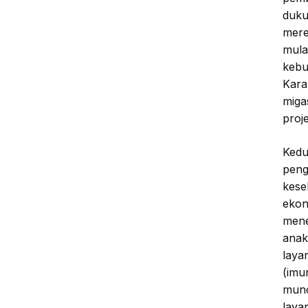
duku
mere
mula
kebu
Kara
migas
proje
Kedu
pen
kese
ekon
men
anak
laya
(imu
munc
laya