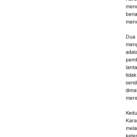
mend
bena
menu
Dua 
meng
adal
pemb
lant
tida
send
dima
mere
Kedu
Kara
mela
kete