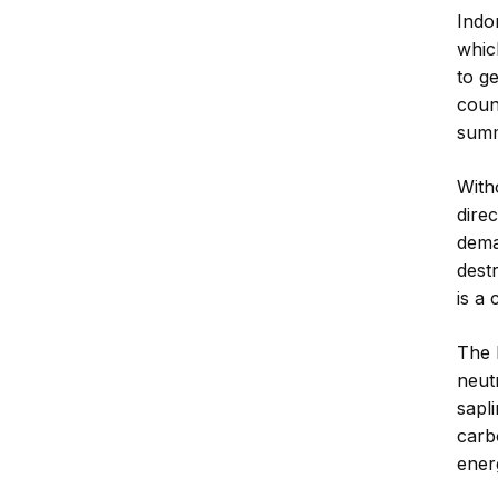
Indo
whic
to g
coun
summ
With
direc
dema
destr
is a
The 
neut
sapl
carb
ener