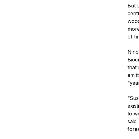
But 
centu
wood 
more
of f
Nino
Bioe
that
emit
“yea
“Sust
exis
to w
said
fores