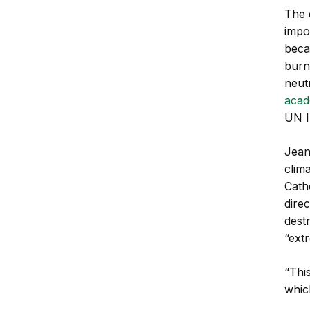
The 
impo
beca
burn
neut
acad
UN I
Jean
clim
Catho
dire
dest
“ext
“Thi
whic