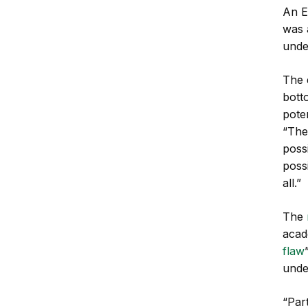
An E
was a
unde
The d
bott
pote
“Ther
possi
poss
all.”
The
acad
flaw
unde
“Part