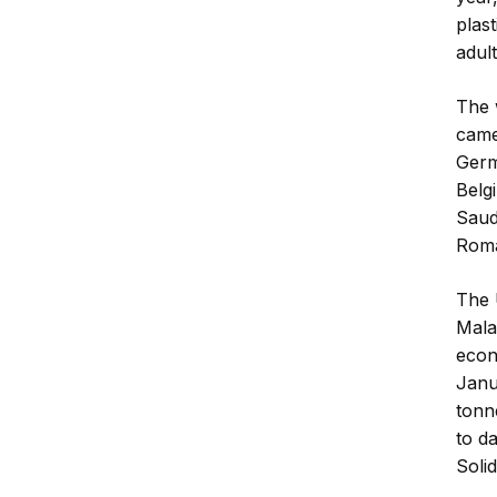
plas
adul
The 
came
Germ
Belg
Saud
Roma
The 
Mala
econ
Janu
tonn
to d
Soli