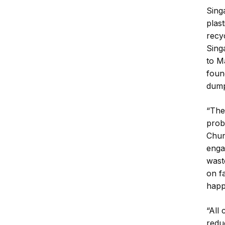
Sing
plas
recy
Sing
to M
foun
dumps
“The
prob
Chu
enga
wast
on f
happ
“All 
reduc