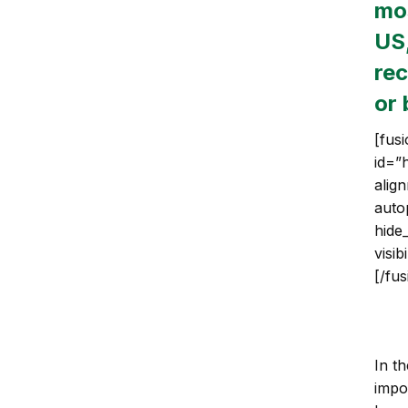
mo
US
re
or 
[fus
id=”
alig
auto
hide
visib
[/fu
In t
impo