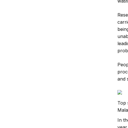
waste
Rese
carr
bein
unab
lead
prob
Peopl
proc
and 
Top 
Mala
In t
year