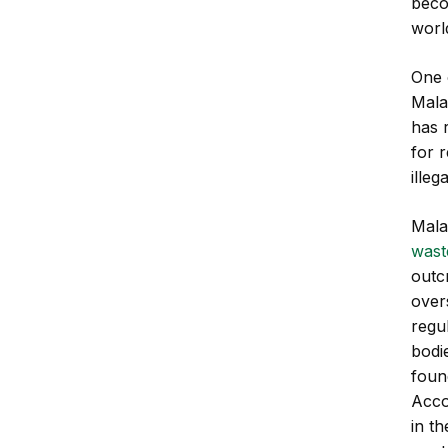
beco
world
One 
Mala
has 
for r
illeg
Mala
wast
outc
over
regu
bodi
foun
Acco
in th