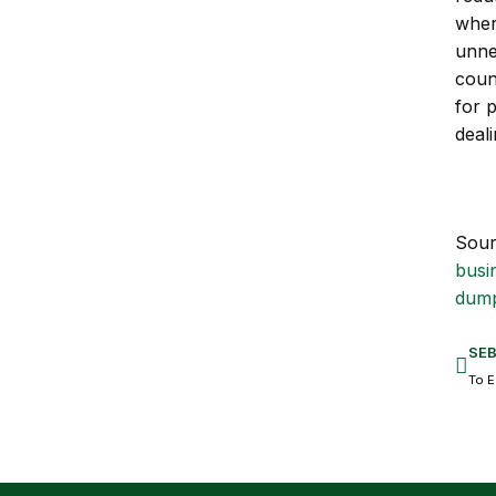
where
unne
coun
for 
deal
Sour
busi
dump
SE