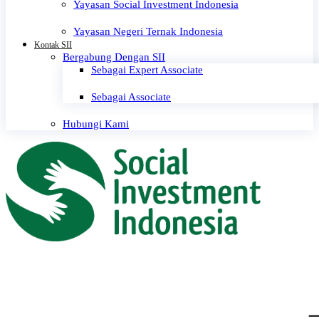
Yayasan Social Investment Indonesia
Yayasan Negeri Ternak Indonesia
Kontak SII
Bergabung Dengan SII
Sebagai Expert Associate
Sebagai Associate
Hubungi Kami
← Seluruh
Berita
SIRD Goes to Campus series Kedua:
Singgah ke Universitas Brawijaya,
Malang
Kategori :
Berita
[debug_author_post]