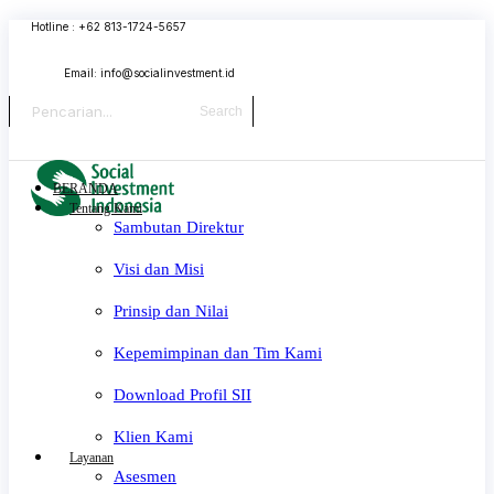
Skip
Hotline : +62 813-1724-5657
to
content
Email:
info@socialinvestment.id
Search
BERANDA
Tentang Kami
Sambutan Direktur
Visi dan Misi
Prinsip dan Nilai
Kepemimpinan dan Tim Kami
Download Profil SII
Klien Kami
Layanan
Asesmen