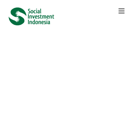
« All Events
This event has
passed.
SIRD Seri ke-88: From the Inside
Out: Strategi Komunikasi Internal
untuk Sustainability, CSR & ESG
SIRD
Online
Link
Pendaftaran
Tentang Social Investment Roundtable Discussion
(GRATIS)
Keberlanjutan tidak akan pernah hidup hanya
Daftar
melalui laporan, strategi, atau program
Sekarang
eksternal — ia harus tumbuh dari dalam
organisasi.