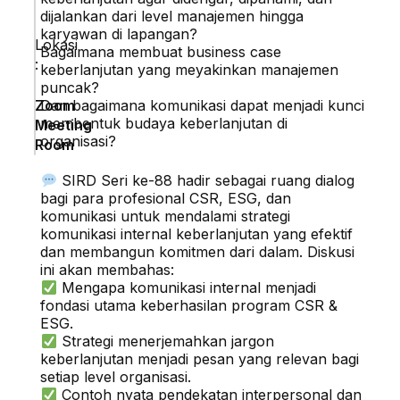
dijalankan dari level manajemen hingga
karyawan di lapangan?
Lokasi
Bagaimana membuat business case
:
keberlanjutan yang meyakinkan manajemen
puncak?
Zoom
Dan bagaimana komunikasi dapat menjadi kunci
membentuk budaya keberlanjutan di
Meeting
organisasi?
Room
SIRD Seri ke-88 hadir sebagai ruang dialog
bagi para profesional CSR, ESG, dan
komunikasi untuk mendalami strategi
komunikasi internal keberlanjutan yang efektif
dan membangun komitmen dari dalam. Diskusi
ini akan membahas:
Mengapa komunikasi internal menjadi
fondasi utama keberhasilan program CSR &
ESG.
Strategi menerjemahkan jargon
keberlanjutan menjadi pesan yang relevan bagi
setiap level organisasi.
Contoh nyata pendekatan interpersonal dan