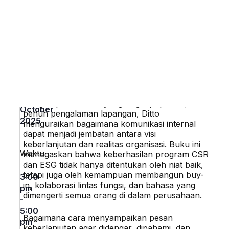
Buku “
Bagaimana Mengomunikasikan Ide-Ide
Sustainability, CSR, dan ESG kepada Internal
Waktu
Stakeholder
” karya Ditto Santoso hadir untuk
&
menjawab tantangan terbesar para praktisi
Tempat
keberlanjutan: bagaimana mengajak internal
perusahaan memahami, mendukung, dan
menjalankan nilai-nilai keberlanjutan secara
Tanggal
utuh.
31
Dengan pendekatan yang ringan, aplikatif, dan
October
penuh pengalaman lapangan, Ditto
2025
menguraikan bagaimana komunikasi internal
dapat menjadi jembatan antara visi
keberlanjutan dan realitas organisasi. Buku ini
Waktu
menegaskan bahwa keberhasilan program CSR
dan ESG tidak hanya ditentukan oleh niat baik,
tetapi juga oleh kemampuan membangun buy-
3:00
in, kolaborasi lintas fungsi, dan bahasa yang
pm
dimengerti semua orang di dalam perusahaan.
-
5:00
Bagaimana cara menyampaikan pesan
pm
keberlanjutan agar didengar, dipahami, dan