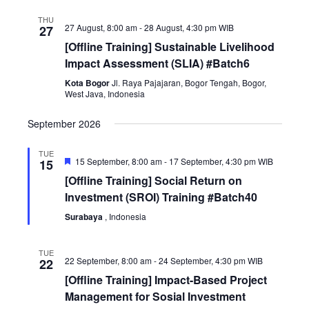
THU
27 August, 8:00 am
-
28 August, 4:30 pm
WIB
27
[Offline Training] Sustainable Livelihood
Impact Assessment (SLIA) #Batch6
Kota Bogor
Jl. Raya Pajajaran, Bogor Tengah, Bogor,
West Java, Indonesia
September 2026
TUE
Featured
15 September, 8:00 am
-
17 September, 4:30 pm
WIB
15
[Offline Training] Social Return on
Investment (SROI) Training #Batch40
Surabaya
, Indonesia
TUE
22 September, 8:00 am
-
24 September, 4:30 pm
WIB
22
[Offline Training] Impact-Based Project
Management for Sosial Investment