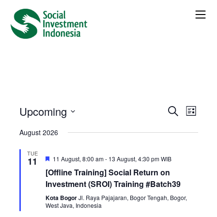
Social Investment
Events
Social Investment
Upcoming
Event
Even
Search
List
Select
View
Searc
August 2026
date.
Navi
and
TUE
Featured
11 August, 8:00 am
-
13 August, 4:30 pm
WIB
11
[Offline Training] Social Return on
Views
Investment (SROI) Training #Batch39
Naviga
Kota Bogor
Jl. Raya Pajajaran, Bogor Tengah, Bogor,
West Java, Indonesia