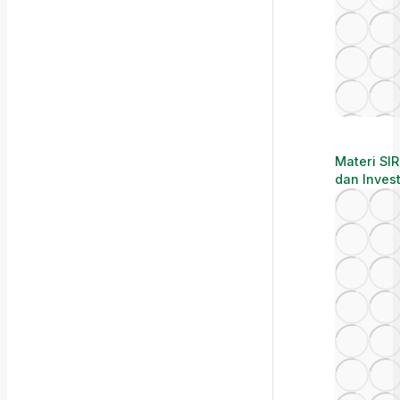
Materi SI
dan Invest