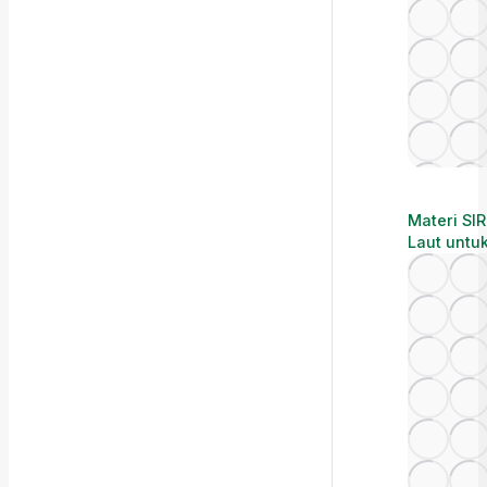
Materi SI
Laut untu