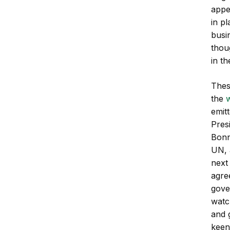
appe
in pl
busi
thou
in th
Thes
the
emit
Pres
Bonn
UN, 
next
agre
gove
watc
and 
keen 