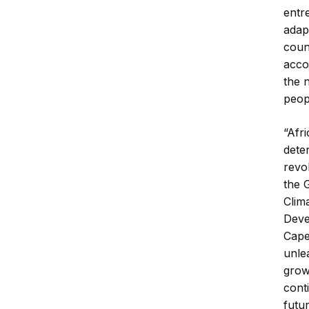
entr
adapt
coun
acco
the 
peop
“Afr
deter
revo
the 
Clim
Deve
Cape
unle
grow
cont
futur