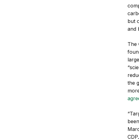
comp
carb
but 
and 
The 
foun
larg
“scie
redu
the 
more
agre
“Tar
been
Marc
CDP,