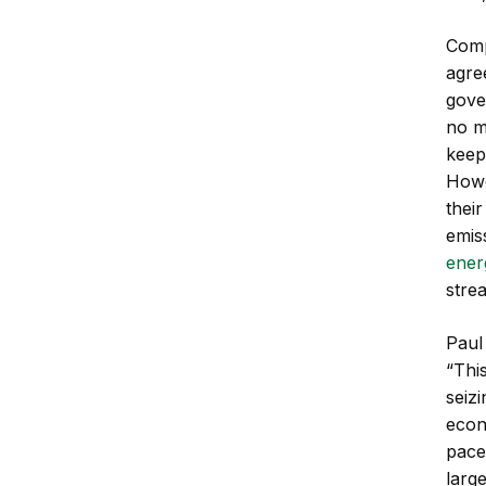
Comp
agre
gove
no m
keep
Howe
thei
emiss
ener
strea
Paul
“Thi
seiz
econ
pace 
larg