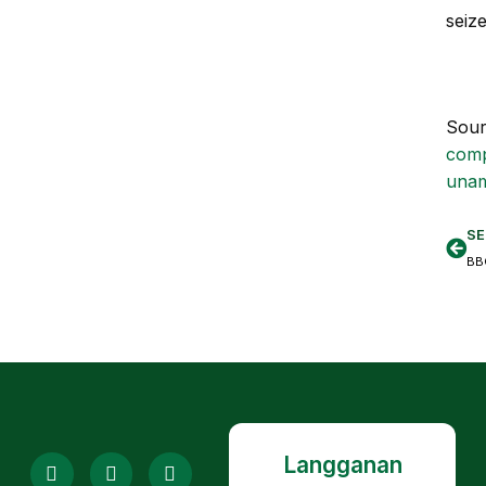
seize 
Sour
comp
unam
SE
Langganan