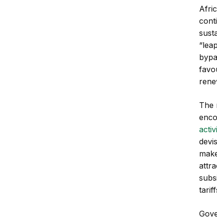
Afri
cont
sust
“lea
bypa
favo
rene
The 
enco
activ
devi
make
attra
subs
tarif
Gove