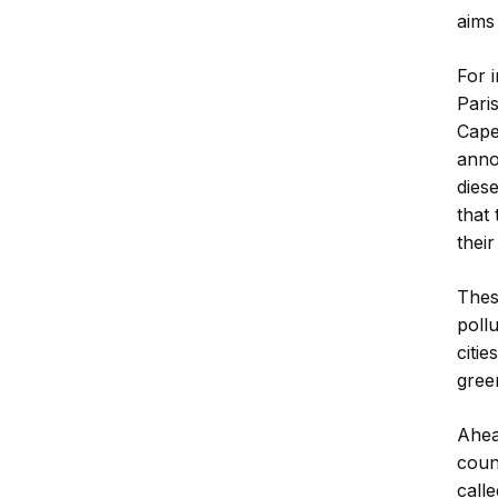
aims 
For 
Pari
Cape
anno
dies
that
thei
Thes
poll
citie
gree
Ahea
coun
call