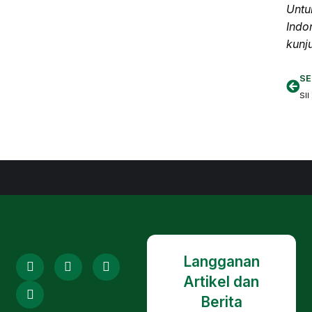
Untu
Indo
kunju
SE
Langganan
Artikel dan
Berita