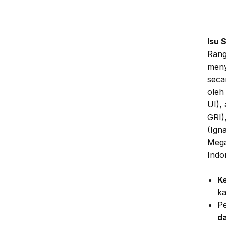
Isu 
Rang
meny
seca
oleh
UI),
GRI)
(Ign
Mega
Indo
K
ka
P
d