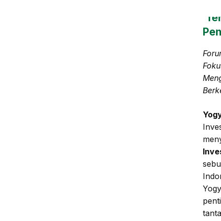
Per
‘Te
Pen
Foru
Foku
Meng
Berk
Yogy
Inve
men
Inve
sebua
Indo
Yogy
pent
tant