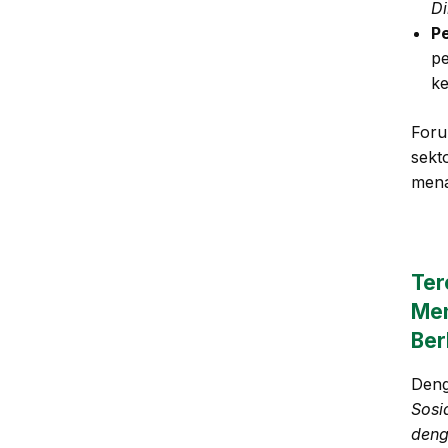
Di
P
pe
ke
Foru
sekt
mena
Ter
Me
Ber
Den
Sosi
deng