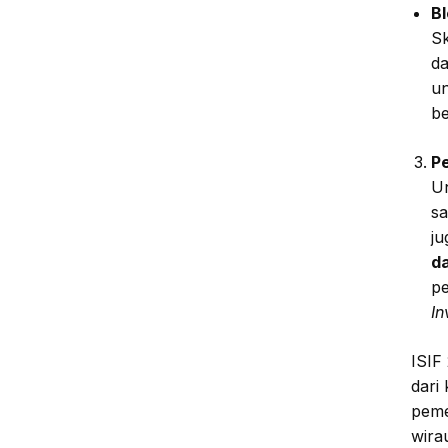
B
S
da
un
be
P
Un
sa
ju
d
p
In
ISIF
dari
peme
wira