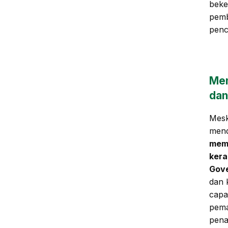
beke
pemb
penc
Men
dan
Mesk
mend
memp
kera
Gove
dan 
capa
pema
pena