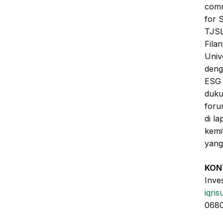
comm
for 
TJSL
Fila
Univ
deng
ESG 
duku
forum
di l
kemi
yang
KON
Inve
iqris
068