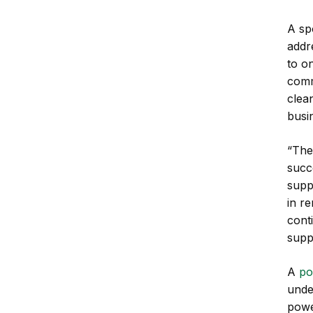
A sp
addr
to o
comm
clea
busi
“The
succ
supp
in r
conti
supp
A
po
unde
powe