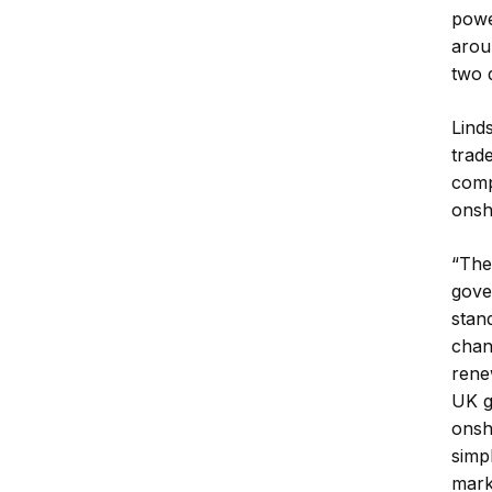
powe
arou
two 
Lind
trad
comp
onsh
“The
gove
stan
chan
renew
UK g
onsh
simp
mark