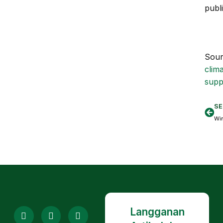
publi
Sour
clim
supp
SE
Langganan