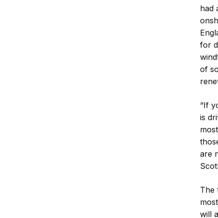
had 
onsh
Engl
for 
wind
of so
rene
“If 
is dr
most 
thos
are 
Scotl
The 
most
will