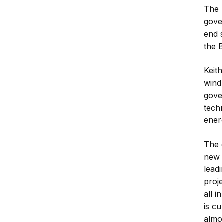
The U
gove
end 
the 
Keit
wind
gove
tech
ener
The 
new 
leadi
proj
all 
is cu
almo