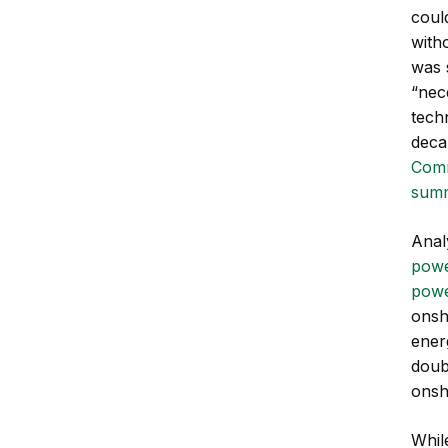
coul
with
was 
“nec
tech
deca
Comm
sum
Anal
powe
powe
onsh
ener
doub
onsh
Whil