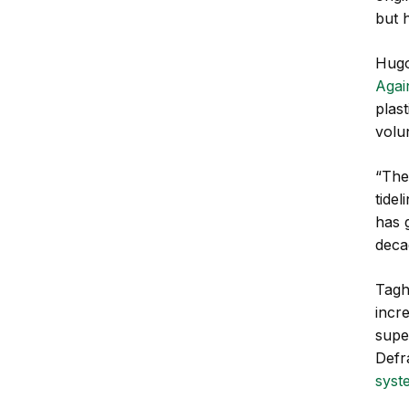
but 
Hugo
Agai
plas
volu
“The
tidel
has 
deca
Tagh
incr
supe
Defr
syst