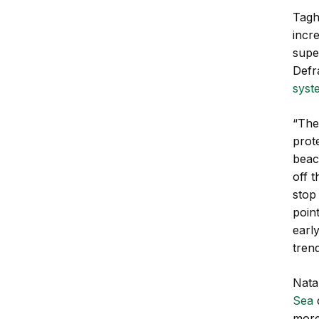
Tagh
incr
supe
Defr
syst
“The 
prot
beac
off t
stop 
poin
earl
trend
Nata
Sea
c
more