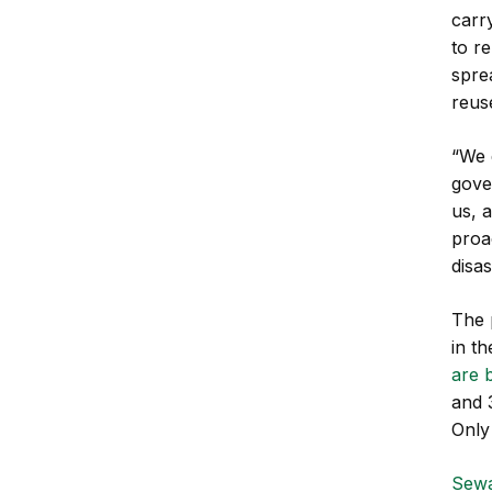
carr
to r
spre
reus
“We 
gove
us, 
proa
disas
The 
in t
are 
and 
Only
Sewa