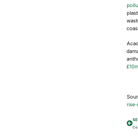
pollu
plas
wast
coas
Acad
dama
anth
£10
Sour
rise
SE