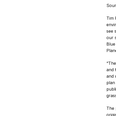
Sour
Tim 
envir
see s
our 
Blue
Plan
“The
and 
and 
plan
publ
grass
The 
orig