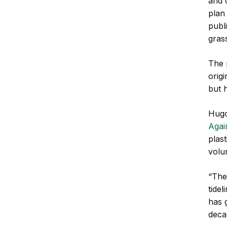
and 
plan
publ
grass
The 
orig
but 
Hugo
Agai
plas
volu
“The
tidel
has 
deca