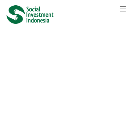
← Seluruh
Berita
Dramatic Rise in Plastic Seabed
Litter Around UK
Kategori :
Berita
Daftar Isi