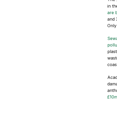
in t
are 
and 
Only
Sewa
pollu
plas
wast
coas
Acad
dama
anth
£10