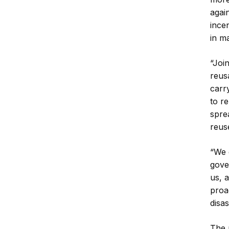
again
ince
in m
“Joi
reus
carr
to r
spre
reus
“We 
gove
us, 
proa
disas
The 