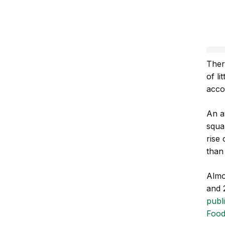
A
k
t
Ther
of l
acco
An a
squa
rise
than
Almo
and 
publ
Food