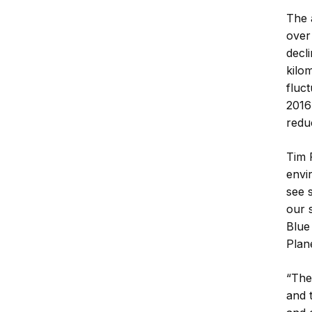
The 
over
decl
kilom
fluc
2016 
redu
Tim 
envir
see s
our 
Blue
Plan
“The
and 