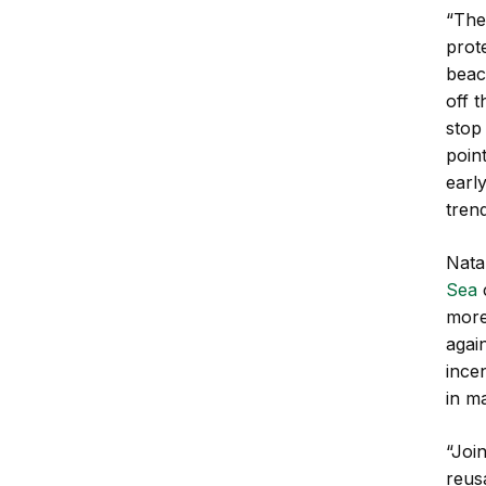
“The 
prot
beac
off t
stop 
poin
earl
trend
Nata
Sea
c
more
again
ince
in m
“Joi
reus