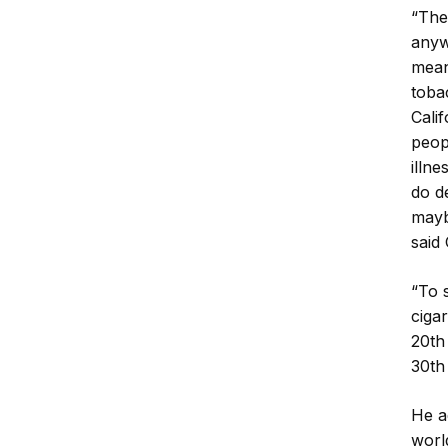
“The
anyw
mean
toba
Cali
peop
illn
do de
mayb
said
“To 
cigar
20th
30th 
He a
worl