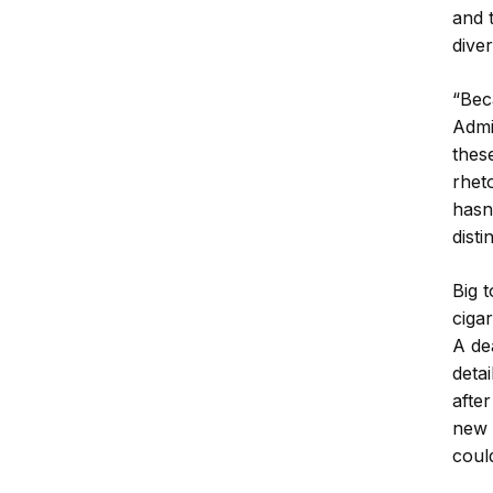
and 
dive
“Bec
Admi
thes
rhet
hasn’
disti
Big 
ciga
A de
deta
afte
new 
coul