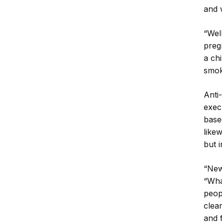
and 
“Well
preg
a ch
smok
Anti
exec
base
like
but 
“New 
“Wha
peop
clea
and 