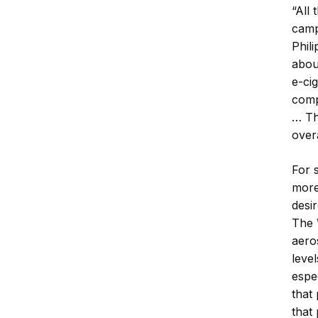
“All
camp
Phil
abou
e-ci
comp
… Th
overa
For 
more
desir
The
aero
level
espe
that
that