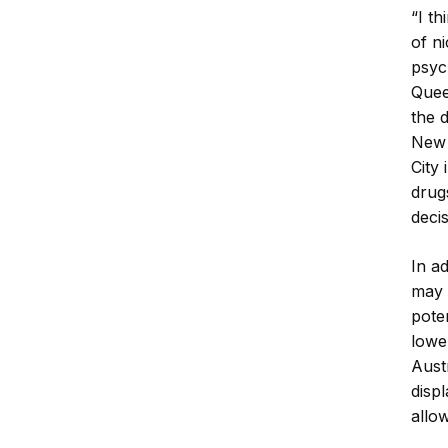
“I t
of ni
psyc
Quee
the 
New 
City
drugs
deci
In a
may 
pote
lowe
Aust
disp
allo