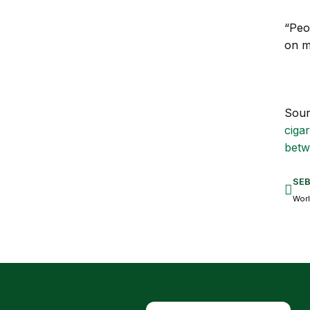
“Peo
on my
Sour
ciga
betw
SE