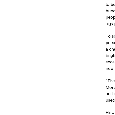
to be
bunc
peop
cigs 
To s
pers
a ch
Engl
exce
new 
“Thi
Moret
and 
used
Howe