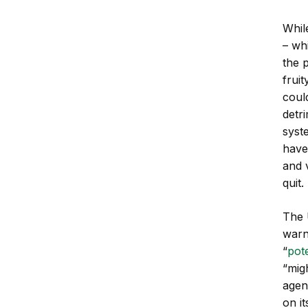
Whil
– wh
the 
fruit
coul
detr
syst
have
and 
quit.
The 
warn
“
pote
“mig
agen
on it