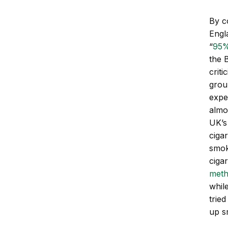
By c
Engl
“
95%
the B
criti
grou
expe
almo
UK’s
ciga
smok
ciga
meth
whil
tried
up s