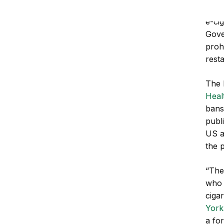
New 
e-ci
Gov
proh
rest
The 
Heal
bans
publ
US a
the 
“The
who s
ciga
York
a fo