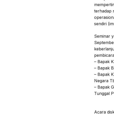
mempertim
terhadap n
operasion
sendiri (im
Seminar y
September
keberlanju
pembicara-
– Bapak K
– Bapak 
– Bapak K
Negara T
– Bapak G
Tunggal P
Acara dis