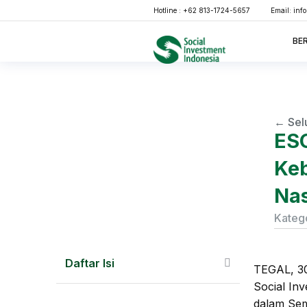
Hotline : +62 813-1724-5657
Email:
inf
BE
← Sel
ESG
Keb
Nas
Katego
Daftar Isi
TEGAL, 30
Social In
dalam Sem