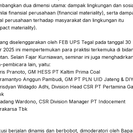
bangkan dua dimensi utama: dampak lingkungan dan sosia
ilai finansial perusahaan (financial materiality), serta damp
al perusahaan terhadap masyarakat dan lingkungan itu
pact materiality).
ang diselenggarakan oleh FEB UPS Tegal pada tanggal 30
 2025 ini mempertemukan para praktisi terkemuka di bida
tan. Selain Fajar Kurniawan, seminar ini juga menghadirka
pembicara lain, yaitu:
ris Pranoto, GM HESS PT Kaltim Prima Coal
Bramantyo Anggun Pambudi, GM PT PLN UID Jateng & DI
risdyan Widagdo Adhi, Division Head CSR PT Pertamina G
bk
adang Wardono, CSR Division Manager PT Indocement
rakarsa Tbk
kusi berjalan dinamis dan berbobot, dimoderatori oleh Bapa