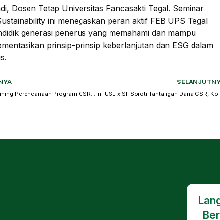
di, Dosen Tetap Universitas Pancasakti Tegal. Seminar
Sustainability ini menegaskan peran aktif FEB UPS Tegal
ndidik generasi penerus yang memahami dan mampu
mentasikan prinsip-prinsip keberlanjutan dan ESG dalam
is.
NYA
SELANJUTNY
Inhouse Training Perencanaan Program CSR dengan LFA Method : Peningkatan Kapasitas Tim CSR Sinarmas Land untuk Perencanaan yang Strategis
InFUSE x SII Soroti Tantangan Dana 
Lang
Ber