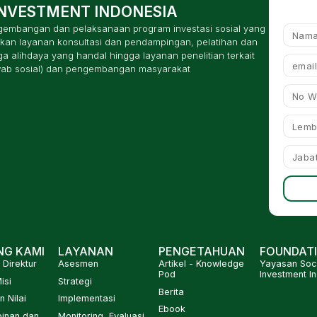
INVESTMENT INDONESIA
ngembangan dan pelaksanaan program investasi sosial yang
kan layanan konsultasi dan pendampingan, pelatihan dan
 alihdaya yang handal hingga layanan penelitian terkait
wab sosial) dan pengembangan masyarakat
NG KAMI
LAYANAN
PENGETAHUAN
FOUNDAT
Direktur
Asesmen
Artikel - Knowledge
Yayasan Soci
Pod
Investment I
isi
Strategi
Berita
n Nilai
Implementasi
Ebook
inan dan
Monitoring, Evaluasi