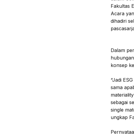
Fakultas 
Acara yan
dihadiri 
pascasarj
Dalam pem
hubungan 
konsep keb
“Jadi ESG
sama apab
materialit
sebagai s
single mat
ungkap Fa
Pernyata