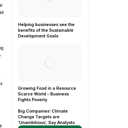
l
ak
Helping businesses see the
benefits of the Sustainable
Development Goals
ng
n
Y
as
Growing Food in a Resource
Scarce World – Business
Fights Poverty
Big Companies’ Climate
Change Targets are
‘Unambitious’, Say Analysts
k