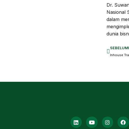
Dr. Suwan
Nasional 
dalam me
mengimple
dunia bisn
SEBELUM