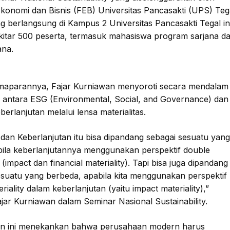
Ekonomi dan Bisnis (FEB) Universitas Pancasakti (UPS) Teg
g berlangsung di Kampus 2 Universitas Pancasakti Tegal in
sekitar 500 peserta, termasuk mahasiswa program sarjana d
ana.
aparannya, Fajar Kurniawan menyoroti secara mendalam
antara ESG (Environmental, Social, and Governance) dan
erlanjutan melalui lensa materialitas.
 dan Keberlanjutan itu bisa dipandang sebagai sesuatu yan
ila keberlanjutannya menggunakan perspektif double
y (impact dan financial materiality). Tapi bisa juga dipandang
esuatu yang berbeda, apabila kita menggunakan perspektif
eriality dalam keberlanjutan (yaitu impact materiality),”
jar Kurniawan dalam Seminar Nasional Sustainability.
an ini menekankan bahwa perusahaan modern harus