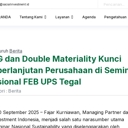
o@socialinvestment.id
RANDA
Tentang Kami
Layanan
Agenda
Pengetahuan
uruh
Berita
 dan Double Materiality Kunci
erlanjutan Perusahaan di Semi
ional FEB UPS Tegal
ri :
Berita
 September 2025 – Fajar Kurniawan, Managing Partner da
vestment Indonesia, menjadi salah satu narasumber utama
inar Nasional Sustainability yang diselenggarakan oleh