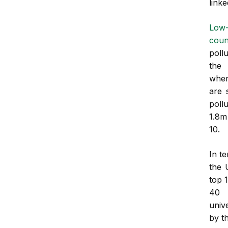
link
Low
coun
poll
the 
wher
are 
poll
1.8m
10.
In t
the 
top 
40 
univ
by t