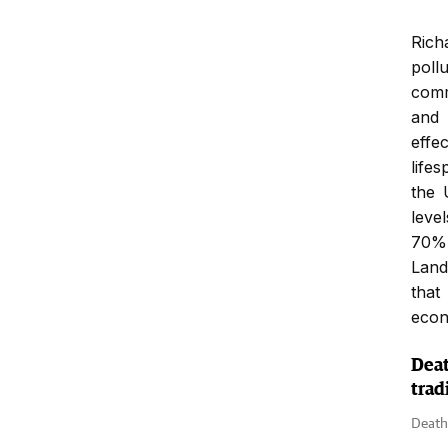
Rich
poll
comm
and 
effe
life
the 
level
70%
Land
that 
econ