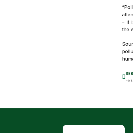
“Pol
atte
– it
the w
Sour
pollu
huma
SE