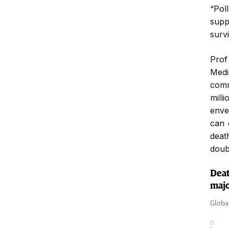
“Poll
supp
surv
Prof
Medi
comm
mill
enve
can 
deat
doub