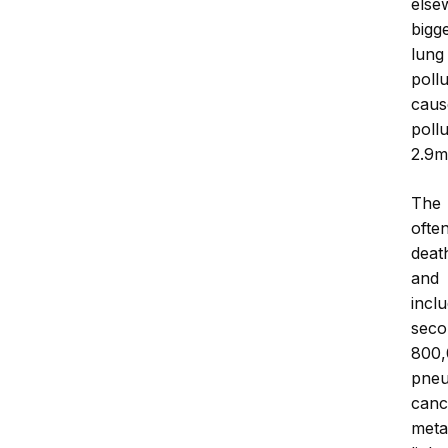
else
bigge
lung
poll
caus
poll
2.9m
The 
ofte
deat
and 
incl
sec
800
pneu
canc
meta