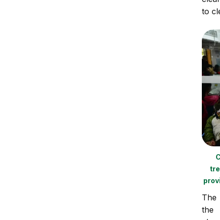
to cl
C
tr
prov
The 
the