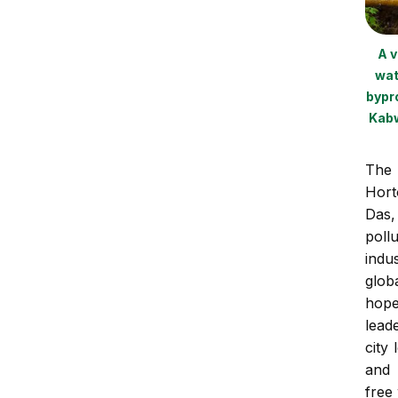
A v
wat
bypr
Kabw
The 
Hort
Das
pol
ind
glob
hope
lead
city 
and 
free