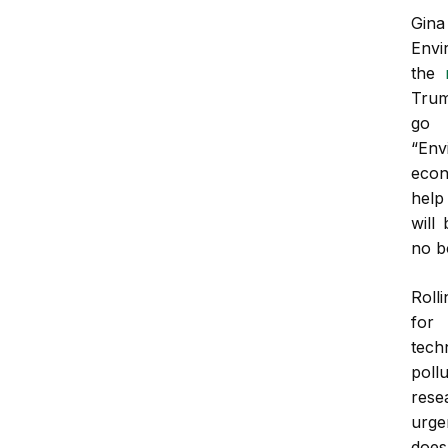
Gin
Envi
the
Trum
go 
“En
econ
help 
will
no b
Roll
for
tech
poll
rese
urge
does