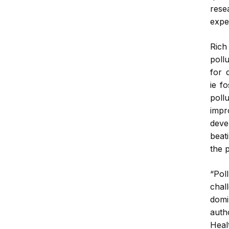
rese
expe
Rich
poll
for 
ie fo
poll
imp
deve
beati
the p
“Pol
ch
domi
auth
Hea