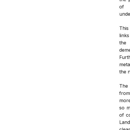
of 
unde
This
link
the 
dem
Fur
meta
the 
The 
from
more
so m
of c
Land
clea