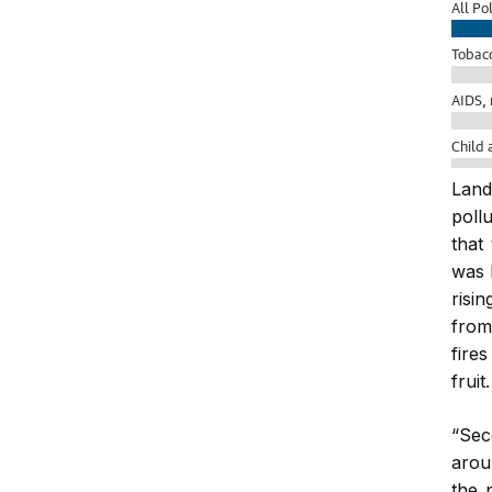
Lan
poll
that
was 
risi
from
fire
fruit.
“Sec
arou
the 