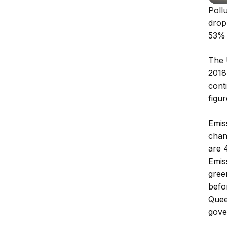
Poll
drop
53%
The
2018
cont
figu
Emis
chan
are 
Emis
gree
befo
Quee
gover