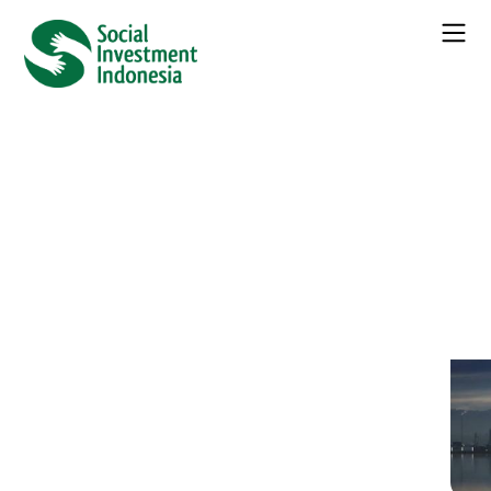
← Seluruh
Berita
Greenhouse Gas Emissions in UK
Fell 3% In 2018, Official Figures
Show
Kategori :
Berita
Daftar Isi