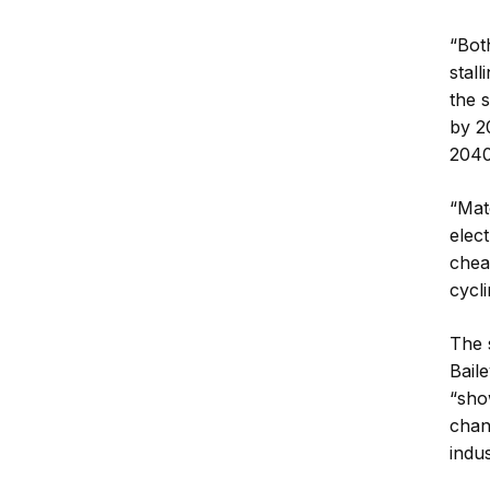
“Bot
stal
the 
by 2
2040
“Mat
elec
chea
cycli
The 
Bail
“sho
chan
indus