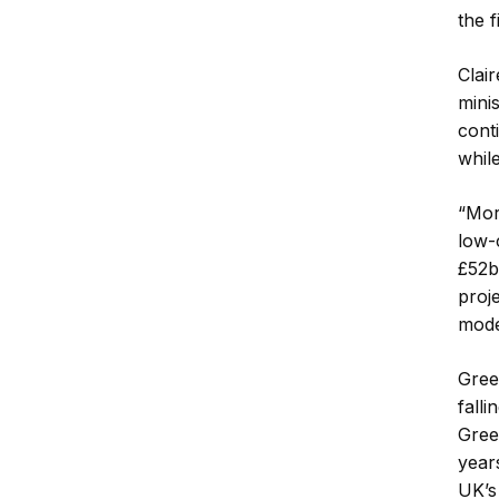
the 
Clai
mini
cont
whil
“Mor
low-
£52b
proje
moder
Gree
falli
Gree
year
UK’s