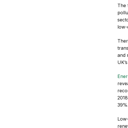
The 
poll
sect
low-
Ther
tran
and 
UK’s 
Ener
reve
recor
2018
39%
Low-
rene