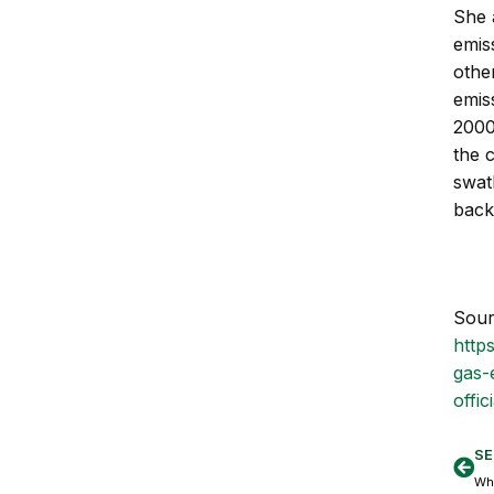
She 
emiss
other
emis
2000
the 
swat
back
Sour
http
gas-
offic
SE