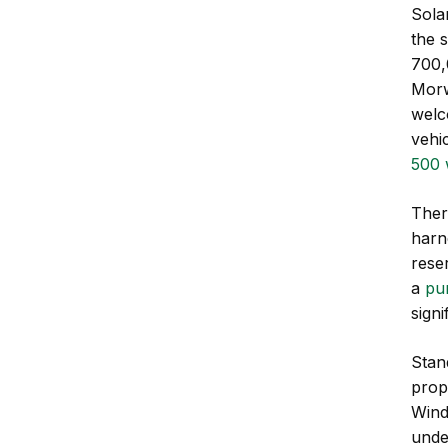
Sola
the s
700,
Morw
welc
vehi
500 
Ther
harn
rese
a
pu
sign
Stan
prop
Wind
unde