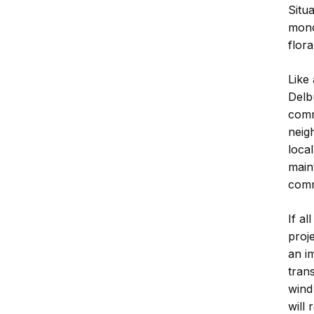
Situa
mono
flora
Like
Delb
comm
neig
local
maint
comm
If al
proj
an i
trans
wind
will