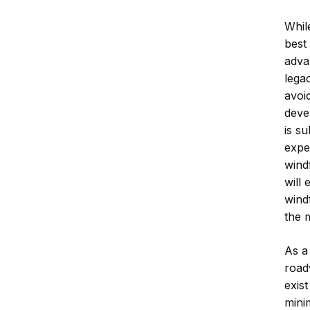
While
best 
adva
lega
avoi
deve
is su
expe
wind
will
wind
the 
As a
road
exis
mini