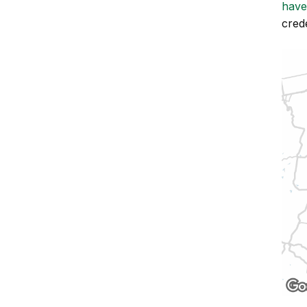
have
crede