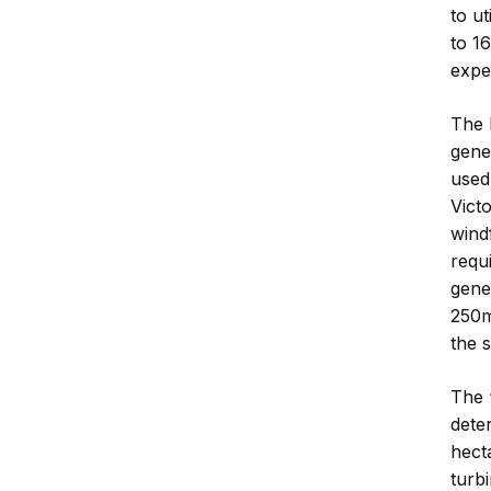
to u
to 1
expe
The 
gene
used
Vict
wind
requ
gene
250m 
the 
The 
dete
hecta
turbi