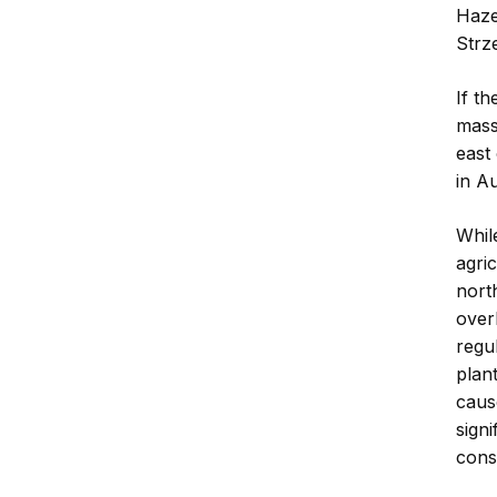
Haze
Strz
If t
mass
east 
in Au
Whil
agri
nort
over
regu
plan
caus
signi
cons