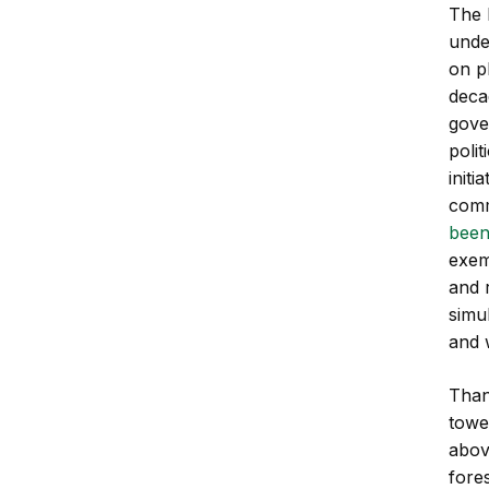
The 
unde
on p
deca
gove
poli
initi
comm
been
exem
and 
simu
and 
Thank
towe
abov
fore