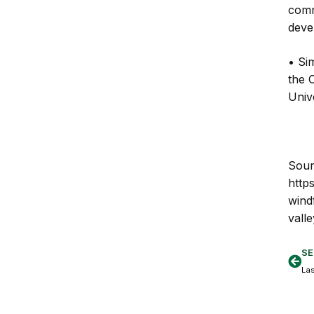
comm
deve
•
Sim
the 
Univ
Sour
http
wind
valle
SE