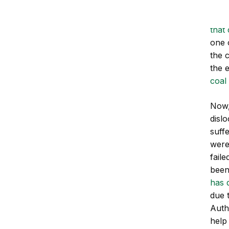
Haze
close
that
one o
the 
the 
coal 
Now,
disl
suff
were
fail
been
has 
due t
Auth
help