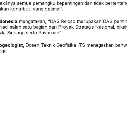
rwakilinya semua pemangku kepentingan dan tidak berten
an kontribusi yang optimal”.
ndonesia
mengatakan, “DAS Rejoso merupakan DAS penting
njadi salah satu bagian dari Proyek Strategis Nasional, d
k, Sidoarjo serta Pasuruan”
rogeologist,
Dosen Teknik Geofisika ITS menegaskan bahwa 
aga.