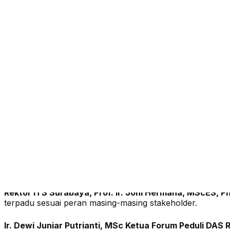
Surabaya-28 September 2018. Institut Teknologi Sepulu
(FGD) yang bertajuk “Menuju pengelolaan DAS Rejoso T
Berkelanjutan” di Ruang Auditorium Gedung Pusat Peneli
gerakan #RejosoKita.
Hadir dalam acara tersebut Dr. H. Emil Elistianto Dardak 
(Ketua Forum Peduli DAS Rejoso), M. Haris Miftakhul Faja
Dr. H. Emil Elistianto Dardak Bupati Trenggalek
menyatak
pemanfaatan dan pengelolaan lingkungan yang berkelan
Kompleksnya tantangan yang dihadapi dan terlibatnya ba
Rektor ITS Surabaya, Prof. Ir. Joni Hermana, MScES, P
terpadu sesuai peran masing-masing stakeholder.
Ir. Dewi Juniar Putrianti, MSc Ketua Forum Peduli DAS 