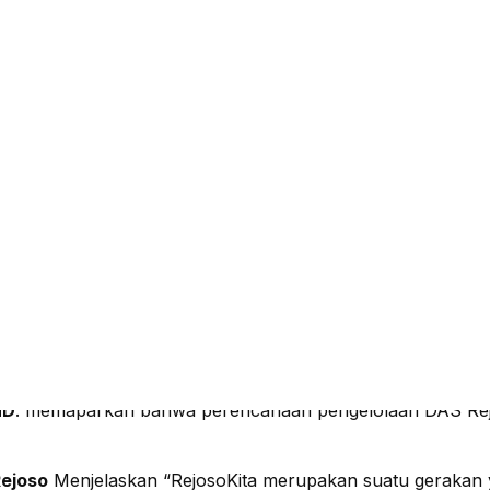
h November (ITS) Surabaya sebagai mitra Gerakan #Rejos
erpadu Melalui Kolaborasi Multipihak Pengelolaan DAS 
tian
(Reseach Center)
lantai 11. Diskusi ini merupakan ran
(Bupati Trenggalek), Prof. Ir. Joni Hermana, MScES, PhD. (
r, ST, M.Eng (Hydrogeologist, Dosen Teknik Geofisika ITS)
an bahwa gerakan ini merupakan sebuah kolaborasi ant
jutan “Pengelolaan sumberdaya alam, khususnya sumberda
nyak pihak disini, mengukuhkan bahwa sumberdaya alam in
hD
. memaparkan bahwa perencanaan pengelolaan DAS Rejos
Rejoso
Menjelaskan “RejosoKita merupakan suatu gerakan 