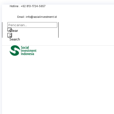
Skip
Hotline : +62 813-1724-5657
to
content
Email:
info@socialinvestment.id
Clear
Search