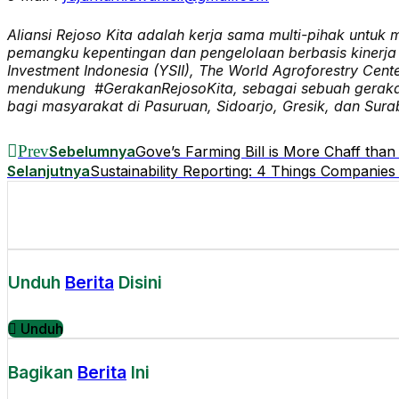
Aliansi Rejoso Kita adalah kerja sama multi-pihak untu
pemangku kepentingan dan pengelolaan berbasis kinerja 
Investment Indonesia (YSII), The World Agroforestry Cen
mendukung #GerakanRejosoKita, sebagai sebuah gerakan
bagi masyarakat di Pasuruan, Sidoarjo, Gresik, dan Sura
Prev
Sebelumnya
Gove’s Farming Bill is More Chaff tha
Selanjutnya
Sustainability Reporting: 4 Things Companie
Unduh
Berita
Disini
Unduh
Bagikan
Berita
Ini