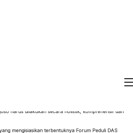
oKita menyelenggarakan acara Focus Group Discussion
Rejoso Terpadu untuk Mendukung Pembangunan
gkaian FGD yang sebelumnya diselenggarakan oleh
Rektor ITS Surabaya), Ir. Dewi Juniar Putrianti, MSc
, serta sejumlah narasumber lainnya.
ara pemerintah dan pemangku kepentingan untuk
ya air, merupakan tanggung jawab bersama.
i adalah tanggung jawab bersama”, tuturnya.
o harus dilakukan secara holistik, komprehensif dan
yang mengisiasikan terbentuknya Forum Peduli DAS