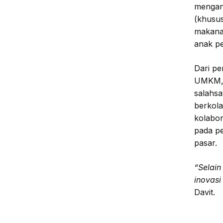
mengan
(khusus
makanan
anak p
Dari p
UMKM, 
salahsa
berkol
kolabor
pada p
pasar.
“Selai
inovasi
Davit.