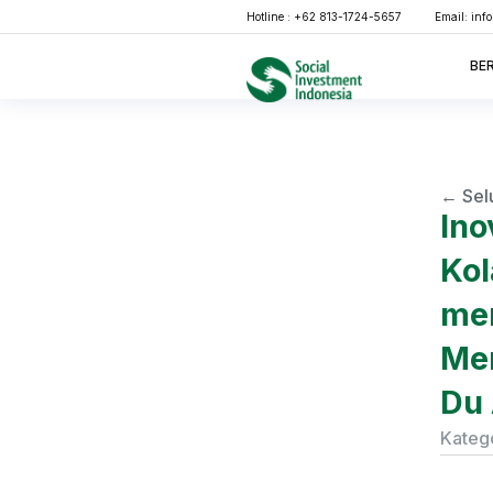
Hotline : +62 813-1724-5657
Email:
inf
BE
← Sel
Ino
Kol
men
Men
Du
Katego