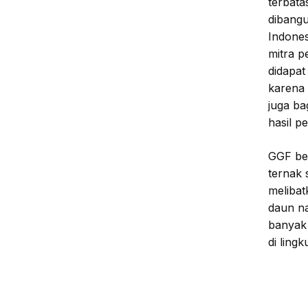
terbata
dibangu
Indones
mitra p
didapat
karena
juga ba
hasil p
GGF be
ternak 
melibat
daun na
banyak
di ling