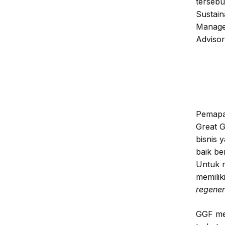
tersebu
Sustain
Manage
Advisor
Pemapa
Great G
bisnis 
baik be
Untuk m
memilik
regenera
GGF mem