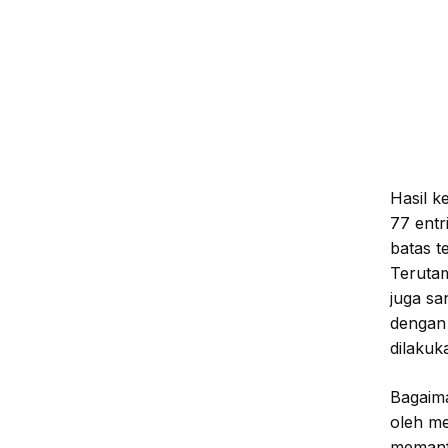
Hasil k
77 ent
batas t
Terutam
juga sa
dengan 
dilakuk
Bagaima
oleh me
memanfa