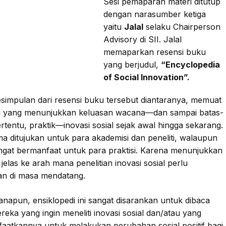
Sesi pemaparan materi ditutup
dengan narasumber ketiga
yaitu
Jalal
selaku Chairperson
Advisory di SII. Jalal
memaparkan resensi buku
yang berjudul,
“Encyclopedia
of Social Innovation”.
esimpulan dari resensi buku tersebut diantaranya, memuat
ri yang menunjukkan keluasan wacana—dan sampai batas-
ertentu, praktik—inovasi sosial sejak awal hingga sekarang.
a ditujukan untuk para akademisi dan peneliti, walaupun
ngat bermanfaat untuk para praktisi. Karena menunjukkan
jelas ke arah mana penelitian inovasi sosial perlu
an di masa mendatang.
napun, ensiklopedi ini sangat disarankan untuk dibaca
reka yang ingin meneliti inovasi sosial dan/atau yang
atkannya untuk melakukan perubahan sosial positif bagi