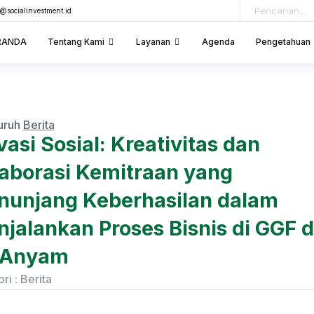
o@socialinvestment.id
RANDA
Tentang Kami
Layanan
Agenda
Pengetahuan
uruh
Berita
vasi Sosial: Kreativitas dan
aborasi Kemitraan yang
unjang Keberhasilan dalam
jalankan Proses Bisnis di GGF 
 Anyam
ri :
Berita