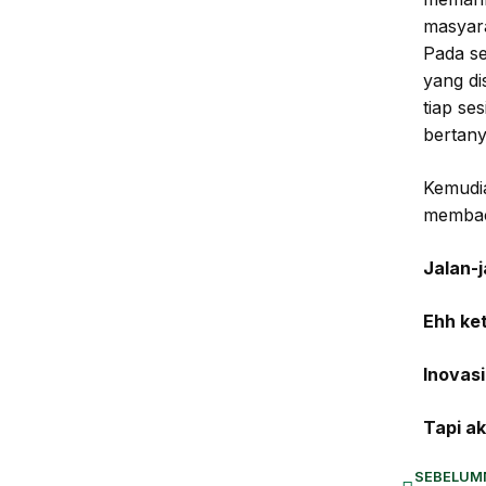
masyara
Pada s
yang di
tiap se
bertan
Kemudia
membac
Jalan-
Ehh ke
Inovas
Tapi a
SEBELUM