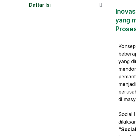
Daftar Isi
Inovas
yang m
Proses
Konsep 
bebera
yang di
mendoro
pemanfa
menjadi
perusa
di masy
Social 
dilaksa
“Social