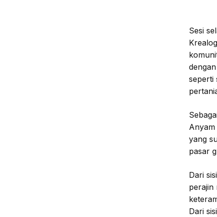
Sesi se
Krealog
komunit
dengan 
seperti
pertani
Sebagai
Anyam m
yang su
pasar g
Dari si
perajin
keteram
Dari si