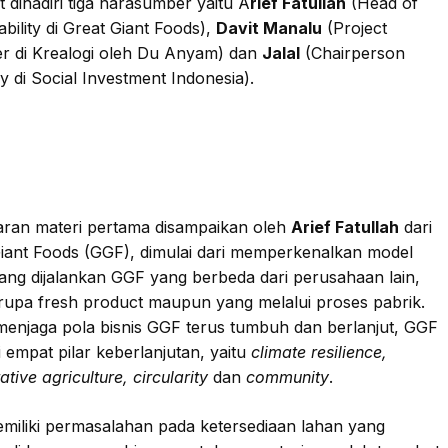
t dihadiri tiga narasumber yaitu A
rief Fatullah
(Head of
ability di Great Giant Foods),
Davit Manalu
(Project
r di Krealogi oleh Du Anyam) dan
Jalal
(Chairperson
y di Social Investment Indonesia).
ran materi pertama disampaikan oleh
Arief Fatullah
dari
iant Foods (GGF), dimulai dari memperkenalkan model
yang dijalankan GGF yang berbeda dari perusahaan lain,
rupa fresh product maupun yang melalui proses pabrik.
enjaga pola bisnis GGF terus tumbuh dan berlanjut, GGF
i empat pilar keberlanjutan, yaitu
climate resilience,
tive agriculture, circularity
dan
community
.
iliki permasalahan pada ketersediaan lahan yang