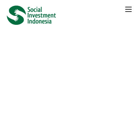
← Seluruh
Berita
‘My soul, where are you?’:
families of Muslims missing
in China meet wall of
silence
Kategori :
Berita
Daftar Isi