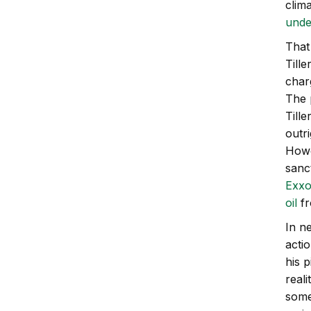
clim
unde
That
Till
char
The 
Till
outri
Howe
sanc
Exxo
oil
fr
In n
acti
his 
reali
some