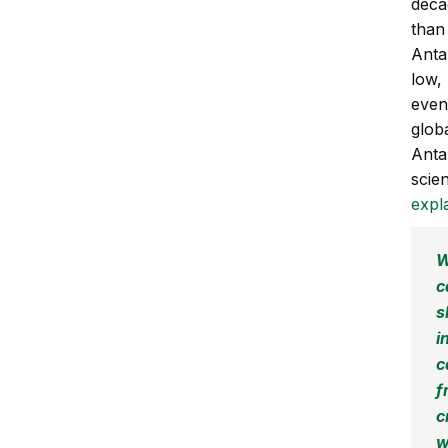
deca
than
Anta
low,
even 
glob
Anta
scien
expl
W
c
s
i
c
f
c
w