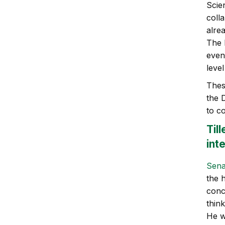
Scie
colla
alre
The 
even
level
Thes
the 
to c
Til
int
Sena
the h
conc
thin
He w