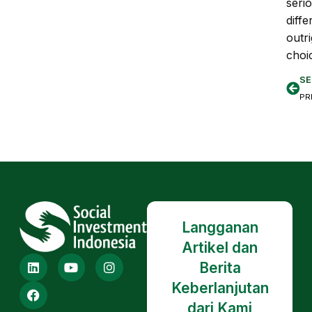
seri
diff
outr
choi
SE
Langganan
Artikel dan
Berita
Keberlanjutan
dari Kami