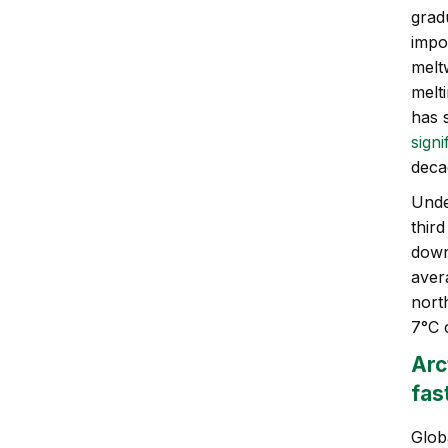
grad
impo
melt
melt
has 
sign
deca
Unde
third
down
aver
nort
7°C 
Arc
fas
Glob