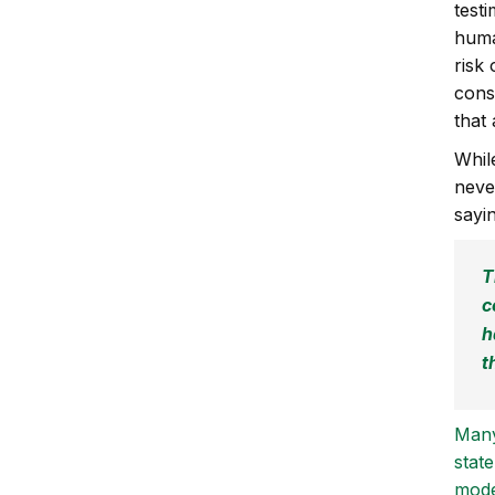
testi
huma
risk
cons
that
Whil
neve
sayi
T
c
h
t
Many
stat
mode