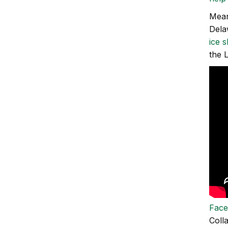
Mean
Del
ice s
the L
Fac
Colla