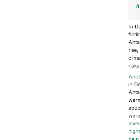
h
In D
find
Anta
rise,
clima
risks
Anot
in D
Anta
warm
epoc
were
leve
high
help