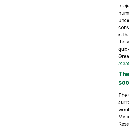
proj
human
unce
cons
is t
thos
quick
Grea
mor
The
soo
The 
surr
woul
Meri
Rese