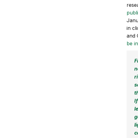
rese
publ
Janu
in c
and 
be in
F
n
r
s
t
I
l
g
l
c