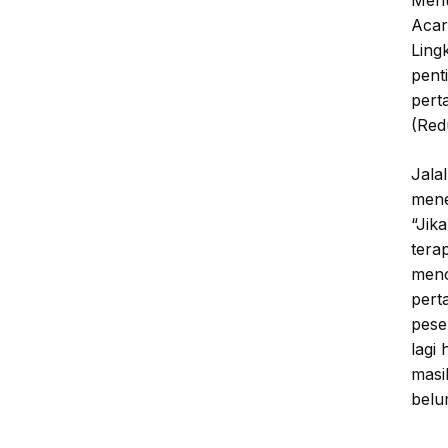
Menu
Acar
Ling
pent
pert
(Red
Jala
mene
“Jik
tera
menc
pert
peser
lagi
masi
bel