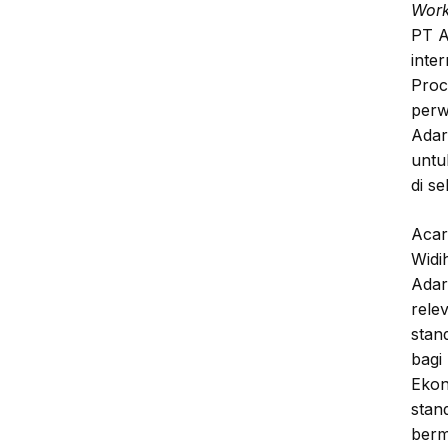
Wor
PT A
inter
Proc
perw
Adar
untu
di se
Acar
Widi
Adar
rele
stand
bagi
Ekon
stan
berm