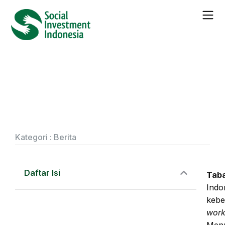
← Seluruh
Berita
Social Investment Indonesia
Dampingi Adaro Dorong
Transformasi Pertambangan
Berkelanjutan Melalui Ekonomi
Sirkular 10R
Kategori :
Berita
Daftar Isi
Taba
Indo
kebe
wor