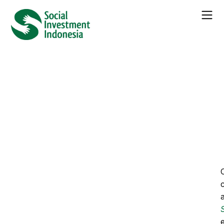
← Seluruh
Berita
Sustainability in Europe – 4
top trends 2017
Kategori :
Berita
Daftar Isi