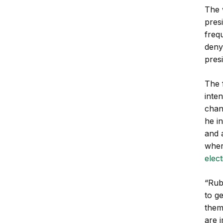
The 
pres
freq
deny
presi
The 
inte
chang
he i
and 
whe
elect
“Rub
to g
them
are 