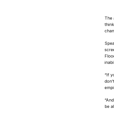
The 
thin
chan
Spea
scre
Floo
inabi
“If 
don’t
empir
“And
be al