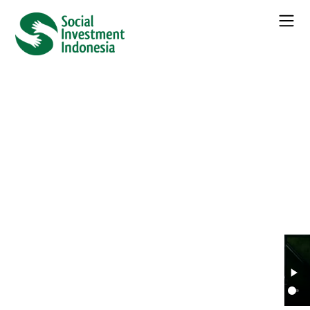
← Seluruh
Berita
Leonardo DiCaprio: Climate
Change Deniers Should not Hold
Public Office
Kategori :
Berita
Daftar Isi