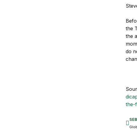
Stev
Befo
the 
the a
mome
do n
chan
Sour
dica
the-
SE