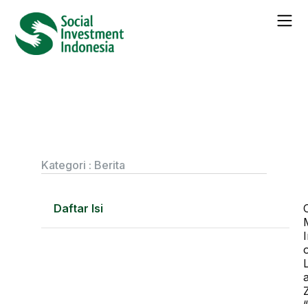
← Seluruh
Berita
Social Investment
Indonesia Shares Insights
with Rumah Zakat Network
Leaders
Kategori :
Berita
Daftar Isi