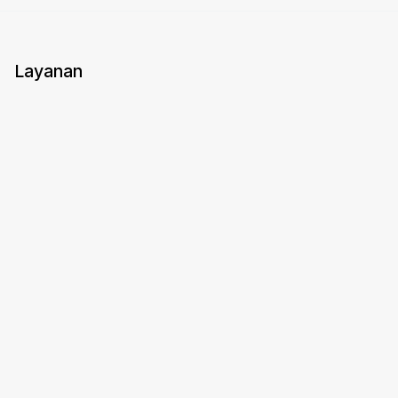
Layanan
Agenda
Pengetahuan