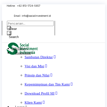
Skip
Hotline : +62 813-1724-5657
to
content
Email:
info@socialinvestment.id
Clear
Search
BERANDA
Tentang Kami
Sambutan Direktur
Visi dan Misi
Prinsip dan Nilai
Kepemimpinan dan Tim Kami
Download Profil SII
Klien Kami