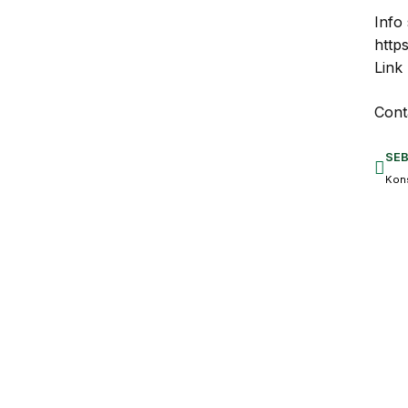
Info
http
Link 
Cont
SE