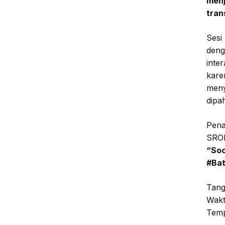
menj
tran
Sesi 
deng
inte
kare
meny
dipa
Pena
SROI
“Soc
#Bat
Tang
Wakt
Temp