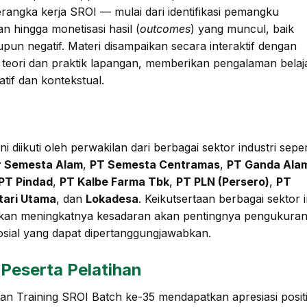
erangka kerja SROI — mulai dari identifikasi pemangku
n hingga monetisasi hasil (
outcomes
) yang muncul, baik
upun negatif. Materi disampaikan secara interaktif dengan
 teori dan praktik lapangan, memberikan pengalaman belaj
atif dan kontekstual.
ini diikuti oleh perwakilan dari berbagai sektor industri seper
r Semesta Alam
,
PT Semesta Centramas
,
PT Ganda Ala
PT Pindad
,
PT Kalbe Farma Tbk
,
PT PLN (Persero)
,
PT
tari Utama
, dan
Lokadesa
. Keikutsertaan berbagai sektor i
kan meningkatnya kesadaran akan pentingnya pengukura
sial yang dapat dipertanggungjawabkan.
Peserta Pelatihan
an Training SROI Batch ke-35 mendapatkan apresiasi positi