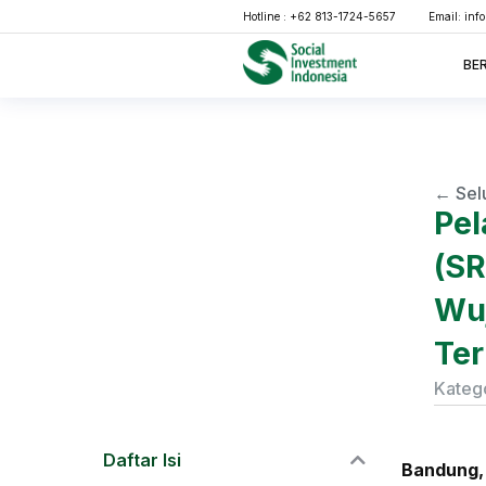
Hotline : +62 813-1724-5657
Email:
inf
BE
← Sel
Pel
(SR
Wuj
Ter
Katego
Daftar Isi
Bandung,