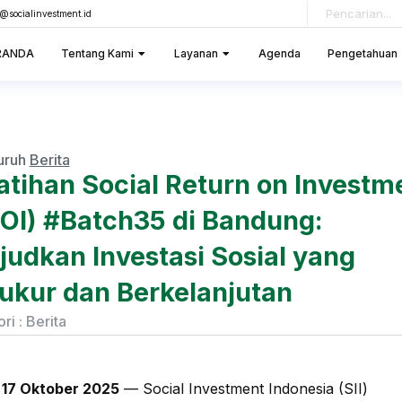
o@socialinvestment.id
RANDA
Tentang Kami
Layanan
Agenda
Pengetahuan
uruh
Berita
atihan Social Return on Investm
OI) #Batch35 di Bandung:
udkan Investasi Sosial yang
ukur dan Berkelanjutan
ri :
Berita
 17 Oktober 2025
— Social Investment Indonesia (SII)