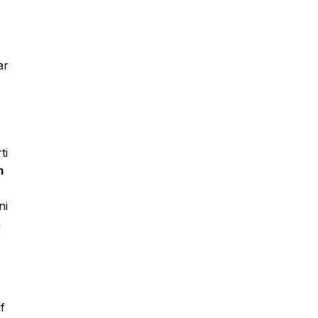
ar
ti
m
ni
n
f