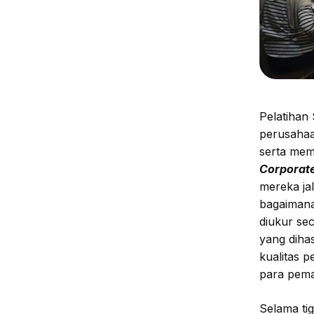
Pelatihan
perusahaa
serta mem
Corporate
mereka ja
bagaimana
diukur sec
yang diha
kualitas 
para pema
Selama ti