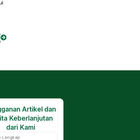
ui
A
g
ganan Artikel dan
ita Keberlanjutan
dari Kami