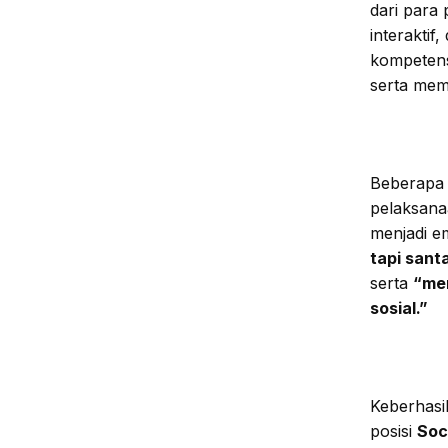
dari para 
interakti
kompetens
serta mem
Beberapa 
pelaksana
menjadi e
tapi sant
serta
“me
sosial.”
Keberhasi
posisi
Soc