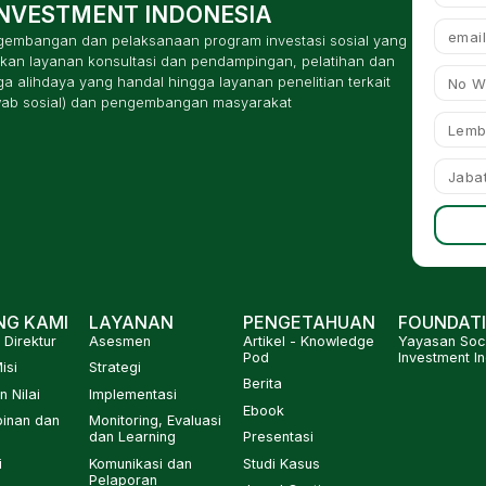
INVESTMENT INDONESIA
ngembangan dan pelaksanaan program investasi sosial yang
kan layanan konsultasi dan pendampingan, pelatihan dan
 alihdaya yang handal hingga layanan penelitian terkait
wab sosial) dan pengembangan masyarakat
NG KAMI
LAYANAN
PENGETAHUAN
FOUNDAT
Direktur
Asesmen
Artikel - Knowledge
Yayasan Soci
Pod
Investment I
isi
Strategi
Berita
n Nilai
Implementasi
Ebook
inan dan
Monitoring, Evaluasi
dan Learning
Presentasi
i
Komunikasi dan
Studi Kasus
Pelaporan