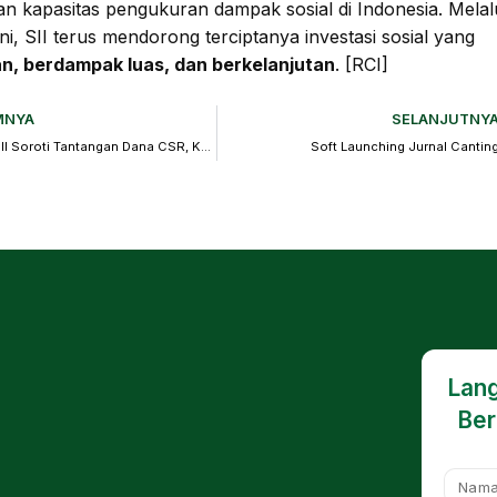
an kapasitas pengukuran dampak sosial di Indonesia. Melal
ini, SII terus mendorong terciptanya investasi sosial yang
n, berdampak luas, dan berkelanjutan
. [RCI]
MNYA
SELANJUTNY
InFUSE x SII Soroti Tantangan Dana CSR, Koperasi, hingga Strategi Marketing ESG
Soft Launching Jurnal Cantin
Lang
Ber