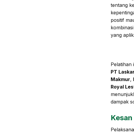
tentang k
kepentinga
positif ma
kombinasi
yang aplik
Pelatihan 
PT Laska
Makmur
,
Royal Les
menunjuk
dampak so
Kesan 
Pelaksana