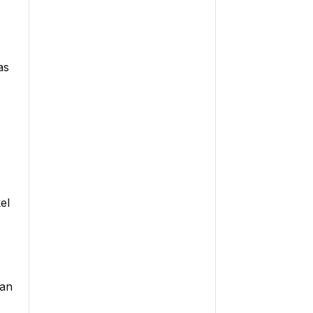
Sustainable Rubber briefing:
Timberland makes strides on
as
using recycled tyres
el
Dari Gagasan ke Dampak:
Peluncuran Jurnal CANTING
dan Aplikasi SROI di ISIF 2025
gan