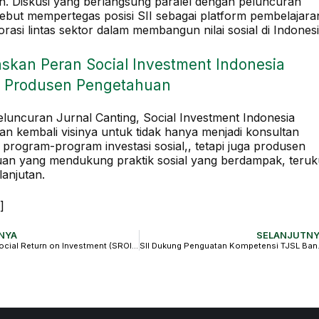
h. Diskusi yang berlangsung paralel dengan peluncuran
rsebut mempertegas posisi SII sebagai platform pembelajara
rasi lintas sektor dalam membangun nilai sosial di Indonesi
kan Peran Social Investment Indonesia
i Produsen Pengetahuan
luncuran Jurnal Canting, Social Investment Indonesia
n kembali visinya untuk tidak hanya menjadi konsultan
 program-program investasi sosial,, tetapi juga produsen
an yang mendukung praktik sosial yang berdampak, teruk
lanjutan.
]
NYA
SELANJUTNY
Pelatihan Social Return on Investment (SROI) #Batch35 di Bandung: Wujudkan Investasi Sosial yang Terukur dan Berkelanjutan
SII Dukung Penguatan