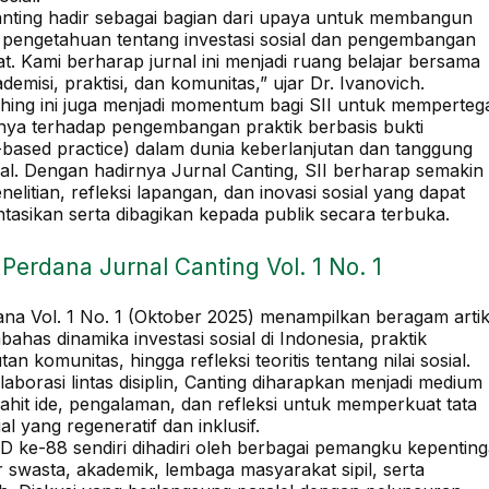
anting hadir sebagai bagian dari upaya untuk membangun
 pengetahuan tentang investasi sosial dan pengembangan
t. Kami berharap jurnal ini menjadi ruang belajar bersama
demisi, praktisi, dan komunitas,” ujar Dr. Ivanovich.
ching ini juga menjadi momentum bagi SII untuk memperteg
ya terhadap pengembangan praktik berbasis bukti
-based practice) dalam dunia keberlanjutan dan tanggung
ial. Dengan hadirnya Jurnal Canting, SII berharap semakin
elitian, refleksi lapangan, dan inovasi sosial yang dapat
tasikan serta dibagikan kepada publik secara terbuka.
i Perdana Jurnal Canting Vol. 1 No. 1
dana Vol. 1 No. 1 (Oktober 2025) menampilkan beragam artik
has dinamika investasi sosial di Indonesia, praktik
tan komunitas, hingga refleksi teoritis tentang nilai sosial.
laborasi lintas disiplin, Canting diharapkan menjadi medium
ahit ide, pengalaman, dan refleksi untuk memperkuat tata
ial yang regeneratif dan inklusif.
D ke-88 sendiri dihadiri oleh berbagai pemangku kepentin
r swasta, akademik, lembaga masyarakat sipil, serta