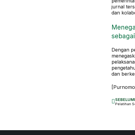
pemerinta
jurnal te
dan kolabo
Menegas
sebaga
Dengan pe
menegaska
pelaksana
pengetahu
dan berke
[Purnomo
SEBELUM