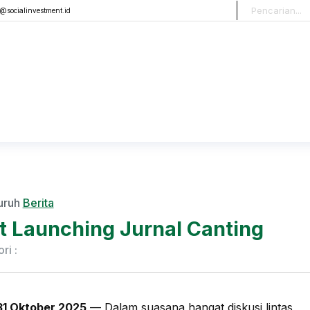
o@socialinvestment.id
uruh
Berita
t Launching Jurnal Canting
ri :
31 Oktober 2025
— Dalam suasana hangat diskusi lintas