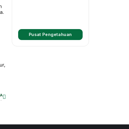
n
a.
Deforestation Briefing: Palmed
off – Rumble in the Jungle
Pusat Pengetahuan
ur,
A
 Kompetensi TJSL Bank Mandiri Lewat Pelatihan CSR dan Pengukuran Dampak