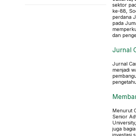
sektor pa
ke-88, Soc
perdana Ju
pada Juma
memperkua
dan peng
Jurnal 
Jurnal Ca
menjadi wa
pembangun
pengetahu
Memban
Menurut Ch
Senior Adv
University
juga bagi
investasi s