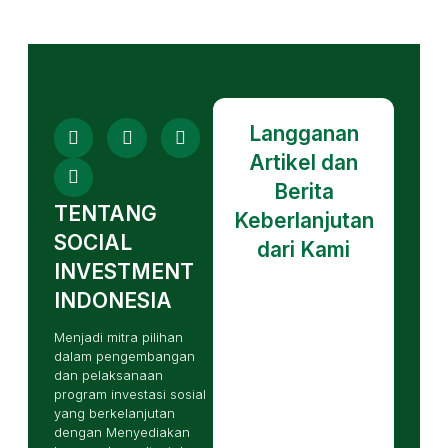
Langganan
Artikel dan
Berita
TENTANG
Keberlanjutan
SOCIAL
dari Kami
INVESTMENT
INDONESIA
Menjadi mitra pilihan
dalam pengembangan
dan pelaksanaan
program investasi sosial
yang berkelanjutan
dengan Menyediakan