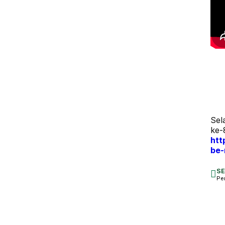
Sel
ke-8
htt
be-
S