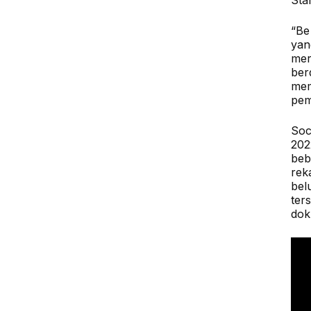
Sta
“Be
yan
mer
ber
mem
pem
Soc
202
beb
rek
bel
ter
dok