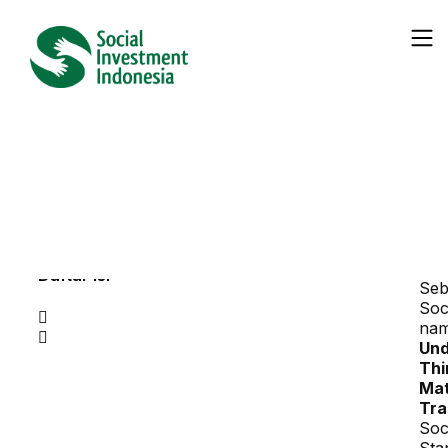
← Seluruh
Berita
Prinsip ke-8 Social Value
Kategori :
Berita
Daftar Isi
Seb
Soc
na
Und
Thi
Mat
Tra
Soc