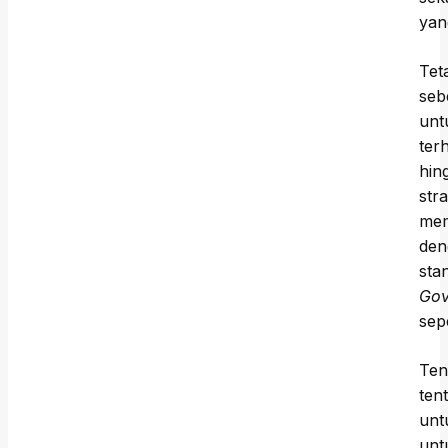
yan
Tet
seb
unt
ter
hin
str
mem
den
sta
Gov
sep
Ten
ten
unt
unt