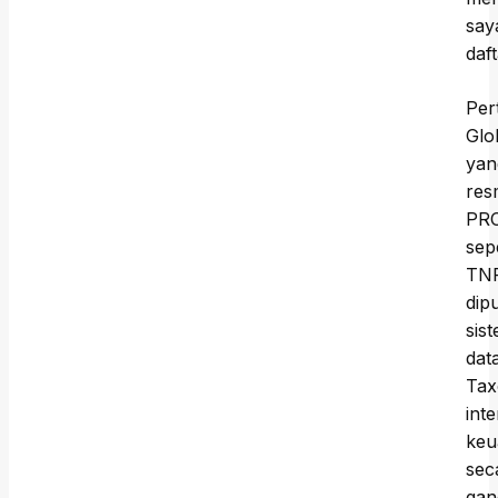
say
daf
Per
Glo
yan
res
PRO
sep
TNF
dip
sis
dat
Tax
int
keu
sec
gan