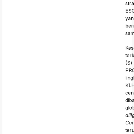
str
ESG
yan
ber
sam
Kes
ter
(S)
PRO
lin
KLH
cen
dib
glo
dil
Con
ter