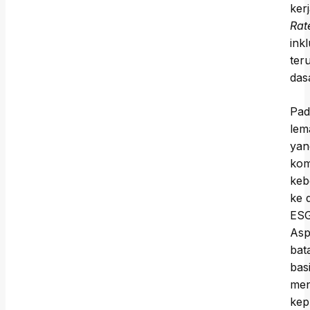
ker
Rat
ink
ter
das
Pad
lem
yan
kom
keb
ke 
ESG
Asp
bat
bas
men
kep