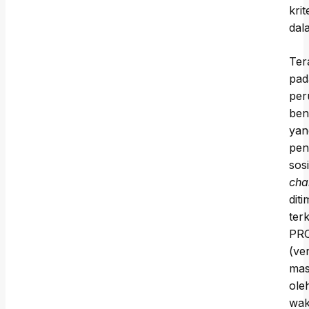
kri
dal
Ter
pad
per
ben
yan
pen
sosi
cha
dit
ter
PRO
(ve
mas
ole
wak