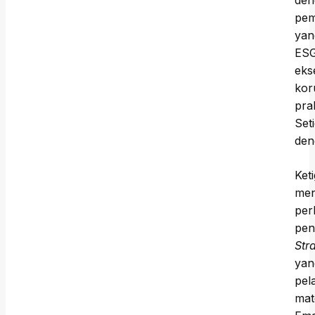
den
pem
yan
ESG
eks
kor
pra
Set
den
Ket
men
per
pen
Str
yan
pel
mat