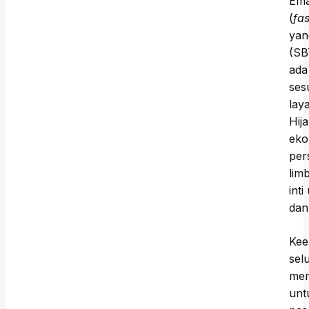
Ema
(
fas
yan
(SB
ada
ses
lay
Hij
eko
per
lim
int
dan
Kee
sel
mem
unt