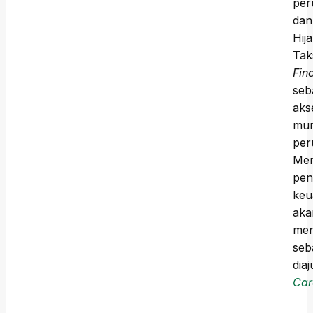
per
dan
Hij
Tak
Fin
seb
aks
mur
per
Mer
pen
keu
aka
men
seb
dia
Car