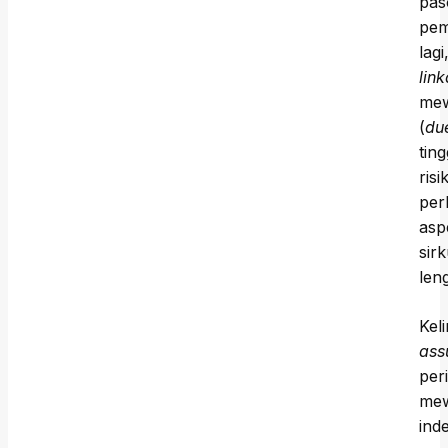
pas
pem
lagi
lin
mew
(
du
tin
ris
per
asp
sir
len
Kel
ass
per
mew
ind