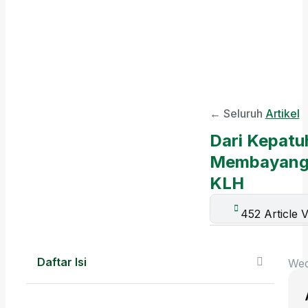
← Seluruh
Artikel
Dari Kepatu
Membayangk
KLH
452 Article 
Daftar Isi
Wed