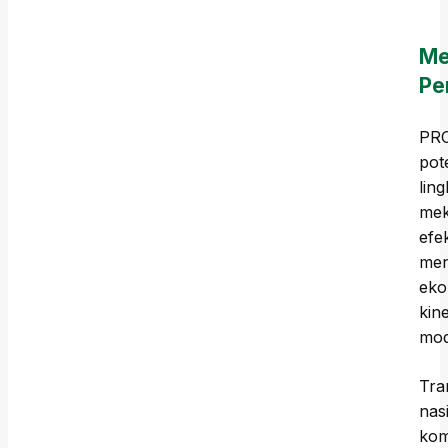
Me
Pe
PRO
pot
lin
mek
efe
men
eko
kin
mod
Tra
nas
kom