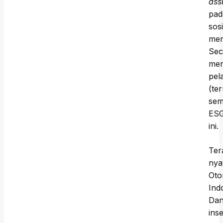
ass
pad
sos
men
Sec
men
pel
(te
sem
ESG
ini.
Ter
nya
Oto
Ind
Dan
ins