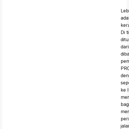
Leb
ada
ker
Di 
dit
dar
dib
pem
PRO
den
sep
ke 
men
bag
men
per
jala