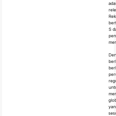
ada
rel
Rek
ber
S d
pen
men
Den
ber
ber
per
regu
unt
men
glo
yan
ses