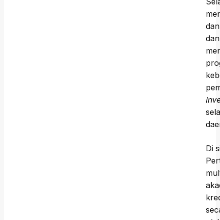
Sel
men
dan
dan
mem
pro
keb
pem
Inv
sel
dae
Di 
Per
mul
aka
kre
sec