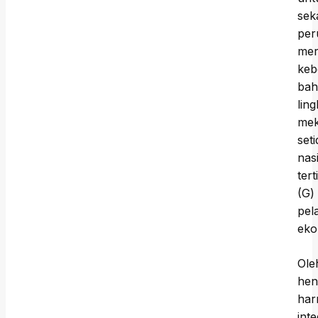
sek
per
mer
keb
bah
lin
mek
set
nas
ter
(G)
pel
eko
Ole
hen
har
int