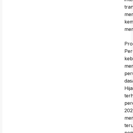
tra
men
kem
men
Pro
Per
keb
men
per
das
Hij
ter
per
202
men
ter
pem