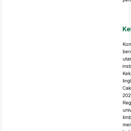
Ke
Kon
ber
uta
ins
Kek
lin
Cak
202
Reg
uni
lim
men