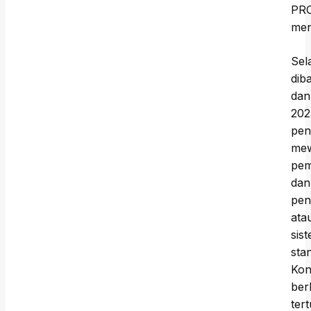
PRO
men
Sel
dib
dan
202
pen
mew
pem
dan
pen
ata
sis
sta
Kon
ber
ter