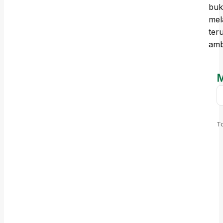
buk
mel
ter
ambi
M
T