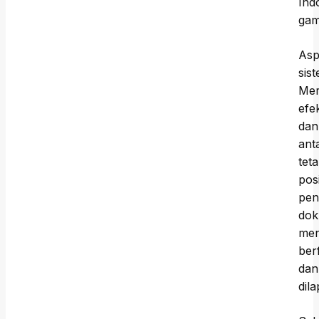
Ind
gam
As
sis
Mer
efe
dan
ant
tet
pos
pen
dok
men
ber
dan
dil