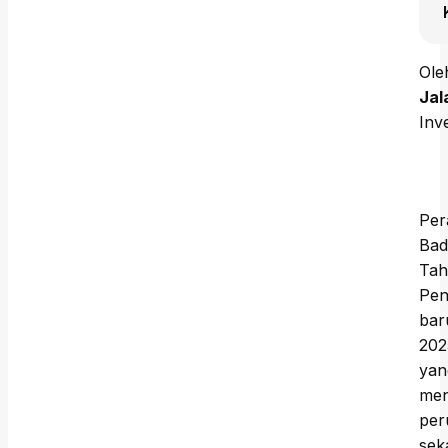
Ole
Jal
Inv
Per
Bad
Tah
Pen
bar
202
yan
men
per
sek